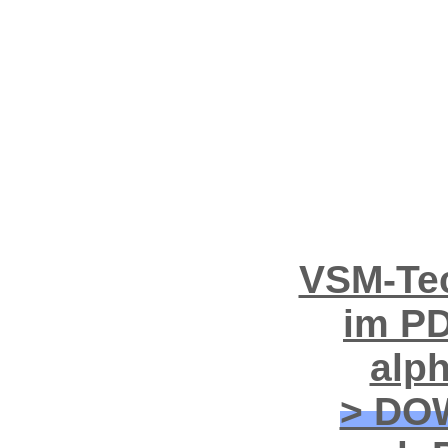
VSM-Tec
im PD
alp
> DO