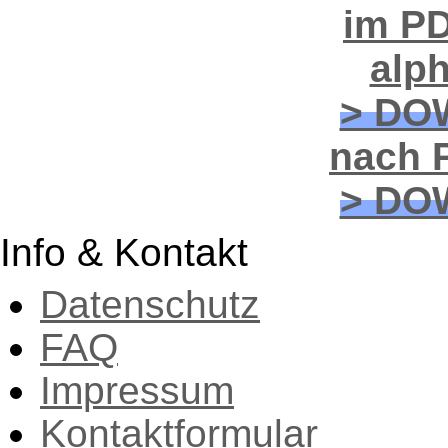
im PD
alp
> DO
nach P
> DO
Info & Kontakt
Datenschutz
FAQ
Impressum
Kontaktformular